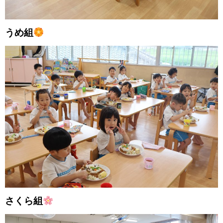
うめ組
さくら組