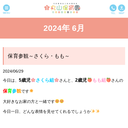
2024年 6月
保育参観～さくら・もも～
2024/06/29
5歳児
さくら組
2歳児
もも組
今日は、
さんと、
さんの
保
育
参
観
です
大好きなお家の方と一緒です
今日一日、どんな表情を見せてくれるでしょうか