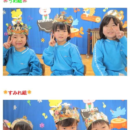
うめ組
すみれ組