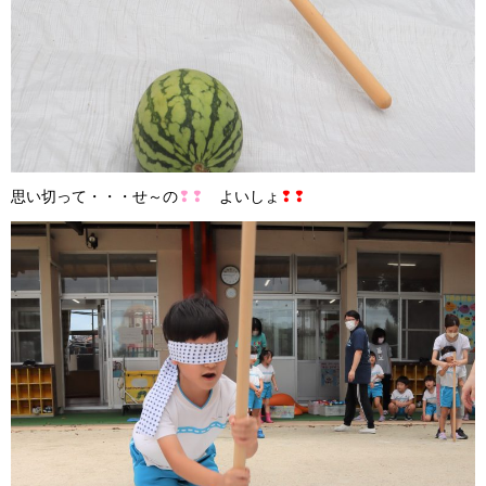
思い切って・・・せ～の
❢❢
よいしょ
❢❢