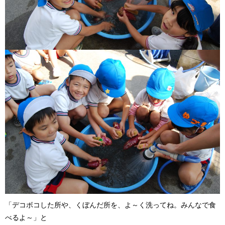
「デコボコした所や、くぼんだ所を、よ～く洗ってね。みんなで食
べるよ～」と