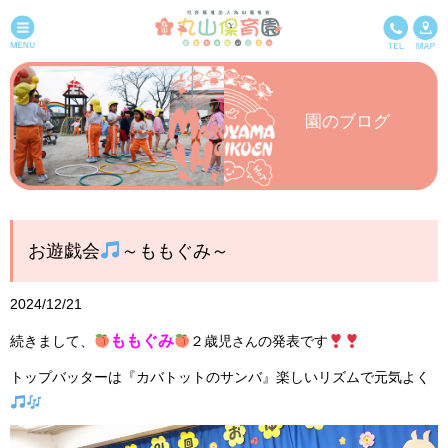
園のブログ
お遊戯会
～ももぐみ～
2024/12/21
ももぐみ
続きまして、
２歳児
の発表です
さん
トップバッターは『カバトットのサンバ』楽しいリズムで元気よく