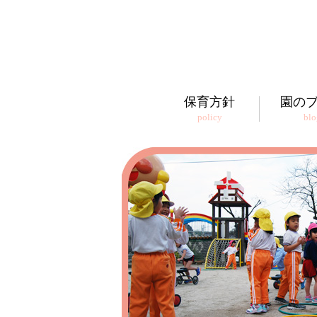
保育方針
園の
policy
blo