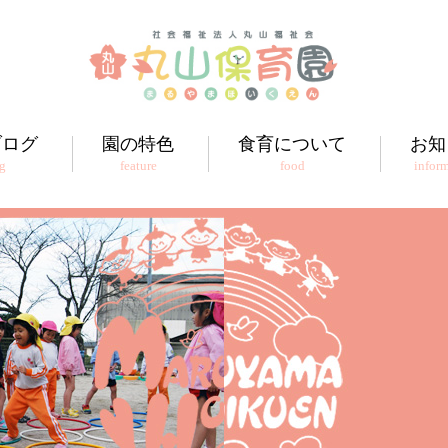
ブログ
園の特色
食育について
お知
g
feature
food
infor