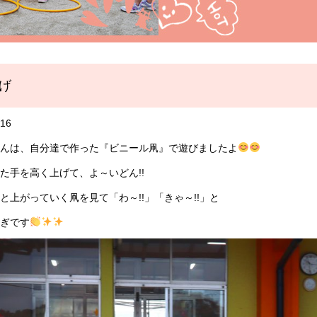
げ
/16
んは、自分達で作った『ビニール凧』で遊びましたよ
た手を高く上げて、よ～いどん!!
と上がっていく凧を見て「わ～!!」「きゃ～!!」と
ぎです