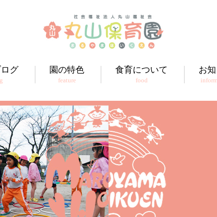
ブログ
園の特色
食育について
お知
g
feature
food
infor