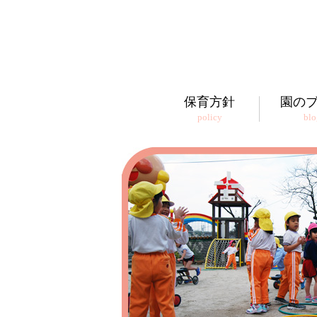
保育方針
園の
policy
blo