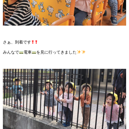
さぁ、到着です
❢❢
みんなで
電車
を見に行ってきました