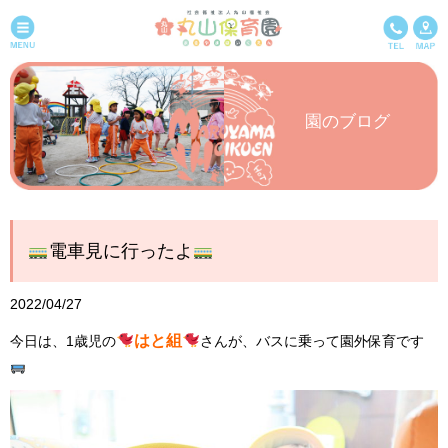
園のブログ
電車見に行ったよ
2022/04/27
はと組
今日は、1歳児の
さんが、バスに乗って園外保育です