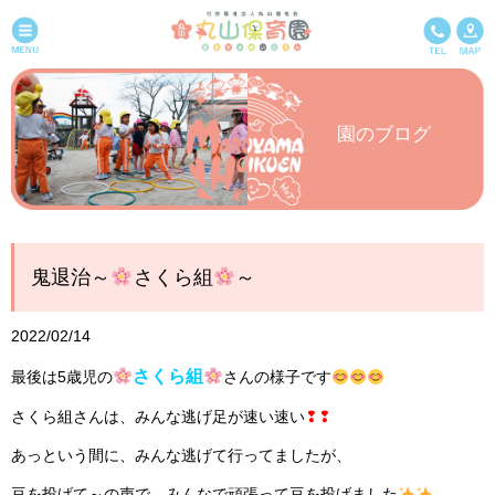
園のブログ
鬼退治～
さくら組
～
2022/02/14
さくら組
最後は5歳児の
さんの様子です
さくら組さんは、みんな逃げ足が速い速い
❢❢
あっという間に、みんな逃げて行ってましたが、
豆を投げて～の声で、みんなで頑張って豆を投げました