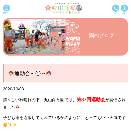
園のブログ
運動会～①～
2020/10/03
第87回運動会
清々しい秋晴れの下、丸山保育園では、
が開催され
ました
子ども達を応援してくれているかのように、とってもいい天気です