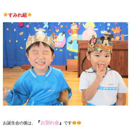
すみれ組
『
お別れ会
』
お誕生会の後は、
です