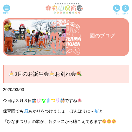
園のブログ
3月のお誕生会
お別れ会
2020/03/03
ひ
な
ま
つ
り
今日は３月３日
ですね
保育園でも
あかりをつけましょ ぼんぼりに～
と
『ひなまつり』の歌が、各クラスから聴こえてきます