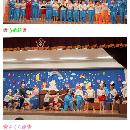
うめ組
さくら組