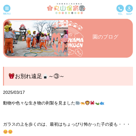
園のブログ
お別れ遠足
～③～
2025/03/17
動物や色々な生き物の剥製を見ました
ガラスの上を歩くのは、最初はちょっぴり怖かった子の姿も・・・